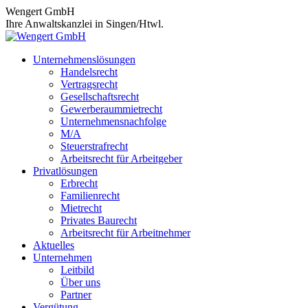
Zum
Wengert GmbH
Inhalt
Ihre Anwaltskanzlei in Singen/Htwl.
springen
Unternehmenslösungen
Handelsrecht
Vertragsrecht
Gesellschaftsrecht
Gewerberaummietrecht
Unternehmensnachfolge
M/A
Steuerstrafrecht
Arbeitsrecht für Arbeitgeber
Privatlösungen
Erbrecht
Familienrecht
Mietrecht
Privates Baurecht
Arbeitsrecht für Arbeitnehmer
Aktuelles
Unternehmen
Leitbild
Über uns
Partner
Vergütung