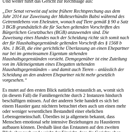
Und weiter führt das Gericht zur Rechtslage aus:
„Der Senat verweist auf seine frühere Rechtsprechung aus dem
Jahr 2014 zur Zuweisung der Malteserhündin Babsi während des
Getrenntlebens von Eheleuten, wonach auf Tiere gemäß § 90 a Satz
3 BGB grundsätzlich die für Sachen geltenden Vorschriften des
Bürgerlichen Gesetzbuches (BGB) anzuwenden sind. Die
Zuweisung eines Hundes nach der Scheidung richte sich somit nach
der für Haushaltsgegenstände geltenden Vorschrift des § 1568 b
Abs. 1 BGB, die eine gerichtliche Überlassung an einen Ehepartner
nur bei im gemeinsamen Eigentum stehenden
Haushaltsgegenständen vorsieht. Demgegenüber ist eine Zuteilung
von im Alleineigentum eines Ehegatten stehenden
Haushaltsgegenständen – und damit auch Tieren – anlässlich der
Scheidung an den anderen Ehepartner nicht mehr gesetzlich
vorgesehen.“
Es mutet auf den ersten Blick natürlich erstaunlich an, womit sich
(in diesem Fall) die Familiengerichte durch 2 Instanzen hindurch
beschäftigen müssen. Auf der anderen Seite handelt es sich bei
einem Haustier ganz nüchtern betrachtet eben auch um einen mehr
oder weniger wesentlichen Bestandteil einer ehelichen
Lebensgemeinschaft. Überdies ist ja allgemein bekannt, dass
Menschen emotional sehr intensive Beziehungen zu Haustieren
aufbauen können. Deshalb lässt das Erstaunen auf den zweiten