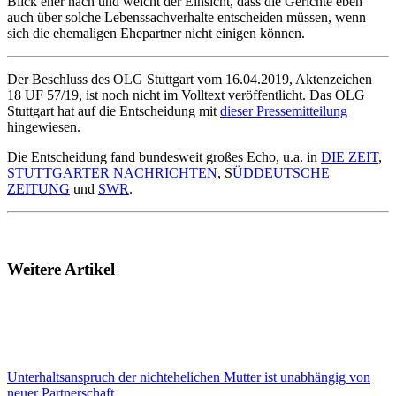
Blick eher nach und weicht der Einsicht, dass die Gerichte eben
auch über solche Lebenssachverhalte entscheiden müssen, wenn
sich die ehemaligen Ehepartner nicht einigen können.
Der Beschluss des OLG Stuttgart vom 16.04.2019, Aktenzeichen
18 UF 57/19, ist noch nicht im Volltext veröffentlicht. Das OLG
Stuttgart hat auf die Entscheidung mit
dieser Pressemitteilung
hingewiesen.
Die Entscheidung fand bundesweit großes Echo, u.a. in
DIE ZEIT
,
STUTTGARTER NACHRICHTEN
, S
ÜDDEUTSCHE
ZEITUNG
und
SWR
.
Weitere Artikel
Unterhaltsanspruch der nichtehelichen Mutter ist unabhängig von
neuer Partnerschaft